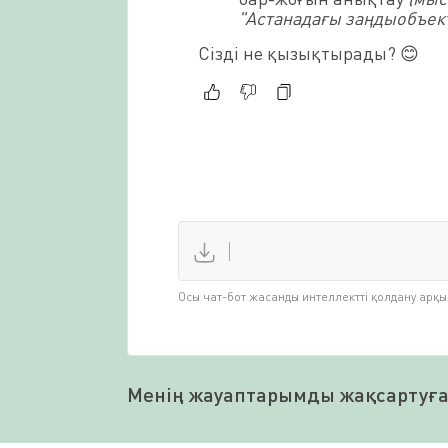
"Астанадағы заңдыобъект
Сізді не қызықтырады? 😊
Осы чат-бот жасанды интеллектті қолдану арқ
Менің жауаптарымды жақсартуға 