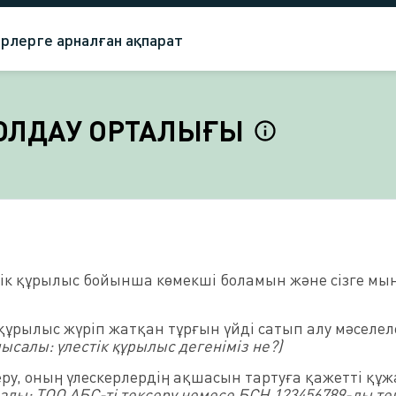
рлерге арналған ақпарат
ҚОЛДАУ ОРТАЛЫҒЫ
естік құрылыс бойынша көмекші боламын және сізге мы
 құрылыс жүріп жатқан тұрғын үйді сатып алу мәселе
мысалы: үлестік құрылыс дегеніміз не?)
ру, оның үлескерлердің ақшасын тартуға қажетті құ
алы: ТОО АБС-ті тексеру немесе БСН 123456789-ды те