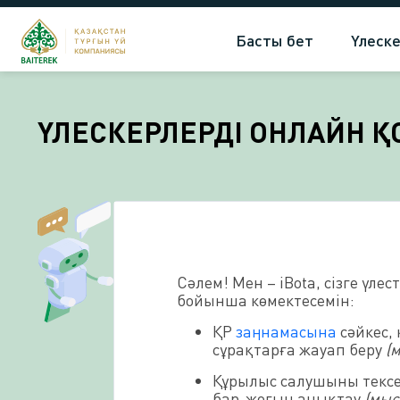
Басты бет
Үлеске
ҮЛЕСКЕРЛЕРДІ ОНЛАЙН 
Сәлем! Мен – iBota, сізге үл
бойынша көмектесемін:
ҚР
заңнамасына
сәйкес,
сұрақтарға жауап беру
(
Құрылыс салушыны тексе
бар-жоғын анықтау
(мыс