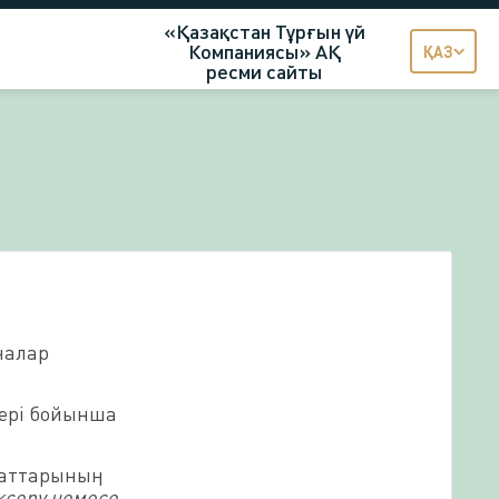
«Қазақстан Тұрғын үй
Компаниясы» АҚ
ҚАЗ
ресми сайты
налар
лері бойынша
жаттарының
ксеру немесе