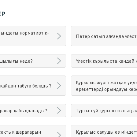
ЕР
сындағы нормативтік-
Пәтер сатып алғанда үлесті
ашылығы неде?
Үлестік құрылыста қандай
Құрылыс жүріп жатқан үйде
 қайдан табуға болады?
әрекеттерді орындауы кер
шаралар қабылданады?
Тұрғын үй құрылысының аяқ
й сақтық шараларын
Құрылыс салушы өз міндет