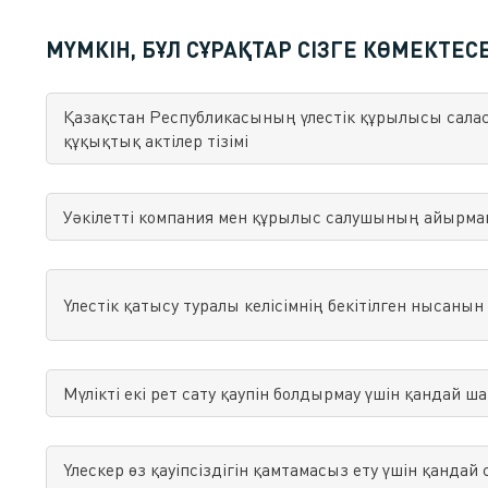
МҮМКІН, БҰЛ СҰРАҚТАР СІЗГЕ КӨМЕКТЕС
Қазақстан Республикасының үлестік құрылысы сала
құқықтық актілер тізімі
Уәкілетті компания мен құрылыс салушының айырм
Үлестік қатысу туралы келісімнің бекітілген нысанын
Мүлікті екі рет сату қаупін болдырмау үшін қандай 
Үлескер өз қауіпсіздігін қамтамасыз ету үшін қанда