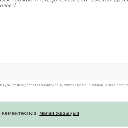
ілер")
ылы ұсынатын ақпарат тек анықтамалық сипатқа ие және заңдық немесе өзге д
көмектесіңіз,
маған жазыңыз