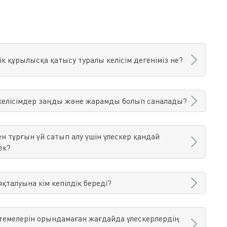
к құрылысқа қатысу туралы келісім дегеніміз не?
 келісімдер заңды және жарамды болып саналады?
н тұрғын үй сатып алу үшін үлескер қандай
ек?
талуына кім кепілдік береді?
темелерін орындамаған жағдайда үлескерлердің