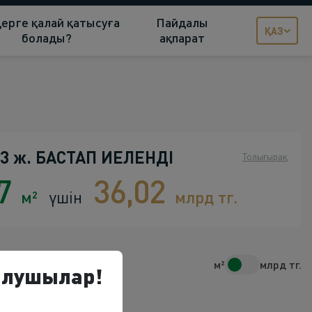
ерге қалай қатысуға
Пайдалы
ҚАЗ
болады?
ақпарат
3 ж. БАСТАП ИЕЛЕНДІ
Толығырақ
17
36,02
м²
үшін
млрд тг.
м²
млрд тг.
салушылар!