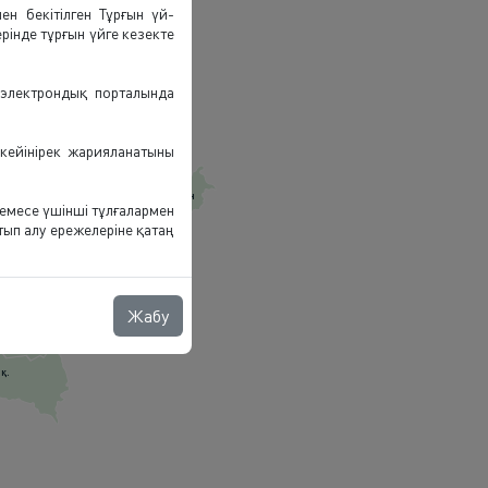
н бекітілген Тұрғын үй-
нде тұрғын үйге кезекте
электрондық порталында
р
 кейінірек жарияланатыны
1 027
Шығыс Қазақстан
1 327
емесе үшінші тұлғалармен
Абай
ып алу ережелеріне қатаң
1 773
Жетісу
Жабу
қ.