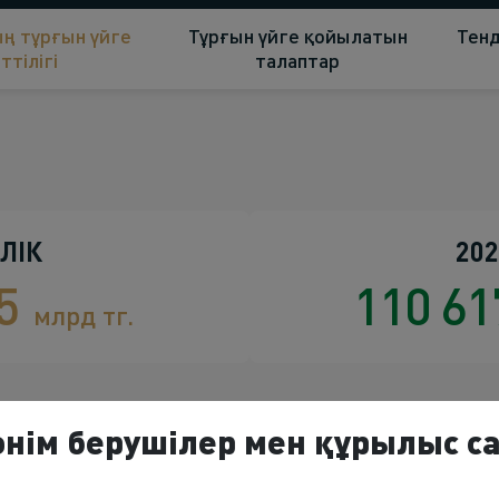
ң тұрғын үйге
Тұрғын үйге қойылатын
Тенд
ттілігі
талаптар
ЛІК
202
55
110 6
млрд тг.
өнім берушілер мен құрылыс 
1 072