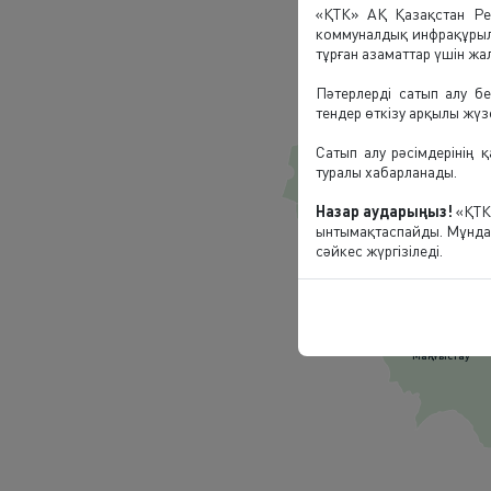
«ҚТК» АҚ Қазақстан Рес
коммуналдық инфрақұрыл
тұрған азаматтар үшін жал
Пәтерлерді сатып алу бе
тендер өткізу арқылы жүз
1 764
Сатып алу рәсімдерінің 
Батыс Қазақстан
туралы хабарланады.
1 722
Назар аударыңыз!
«ҚТК»
Атырау
ынтымақтаспайды. Мұндай
сәйкес жүргізіледі.
1 468
Маңғыстау