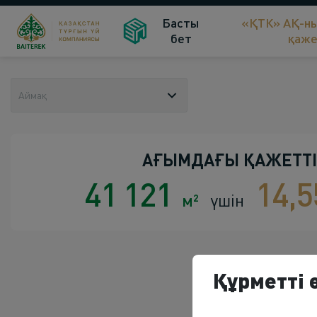
Басты
«ҚТК» АҚ-ны
бет
қаже
Аймақ
АҒЫМДАҒЫ ҚАЖЕТТІ
41 121
14,
м²
үшін
Құрметті 