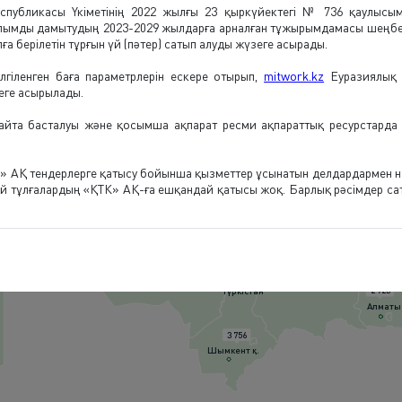
публикасы Үкіметінің 2022 жылғы 23 қыркүйектегі № 736 қаулысыме
Солтүстік Қазақстан
ымды дамытудың 2023-2029 жылдарға арналған тұжырымдамасы шеңбері
ға берілетін тұрғын үй (пәтер) сатып алуды жүзеге асырады.
1 509
1 490
Қостанай
1 318
лгіленген баға параметрлерін ескере отырып,
mitwork.kz
Еуразиялық 
Павлода
2 764
Ақмола
еге асырылады.
Астана қ.
қайта басталуы және қосымша ақпарат ресми ақпараттық ресурстарда
2 437
Ақтөбе
1 843
 АҚ тендерлерге қатысу бойынша қызметтер ұсынатын делдардармен н
Қарағанды
327
 тұлғалардың «ҚТК» АҚ-ға ешқандай қатысы жоқ. Барлық рәсімдер сат
Ұлытау
2 664
2 504
Алматы
Қызылорда
2 598
4 826
Жамбыл
2 923
Түркістан
Алматы 
3 756
Шымкент қ.